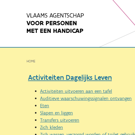
Spring
naar
inhoud
HOME
Activiteiten Dagelijks Leven
Activiteiten uitvoeren aan een tafel
Auditieve waarschuwingssignalen ontvangen
Eten
Slapen en liggen
Transfers uitvoeren
Zich kleden
Zich wassen, verzorgd worden of toilet gebrui