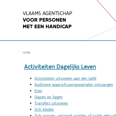
Spring
naar
inhoud
HOME
Activiteiten Dagelijks Leven
Activiteiten uitvoeren aan een tafel
Auditieve waarschuwingssignalen ontvangen
Eten
Slapen en liggen
Transfers uitvoeren
Zich kleden
Zich wassen, verzorgd worden of toilet gebrui