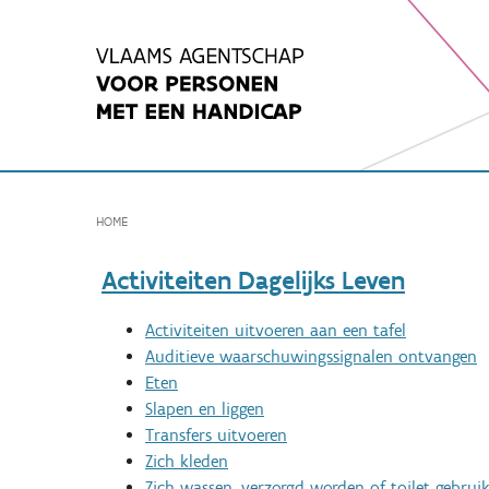
Spring
naar
inhoud
HOME
Activiteiten Dagelijks Leven
Activiteiten uitvoeren aan een tafel
Auditieve waarschuwingssignalen ontvangen
Eten
Slapen en liggen
Transfers uitvoeren
Zich kleden
Zich wassen, verzorgd worden of toilet gebrui