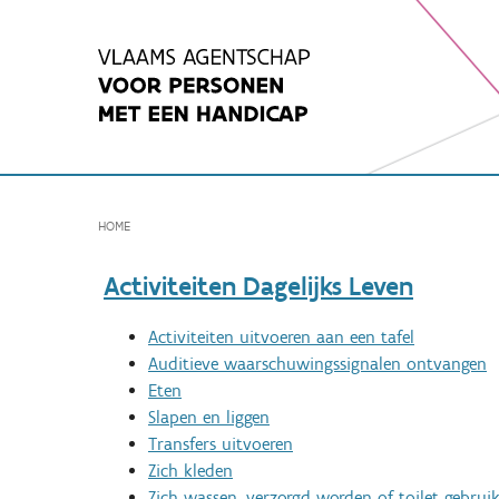
Spring
naar
inhoud
HOME
Activiteiten Dagelijks Leven
Activiteiten uitvoeren aan een tafel
Auditieve waarschuwingssignalen ontvangen
Eten
Slapen en liggen
Transfers uitvoeren
Zich kleden
Zich wassen, verzorgd worden of toilet gebrui