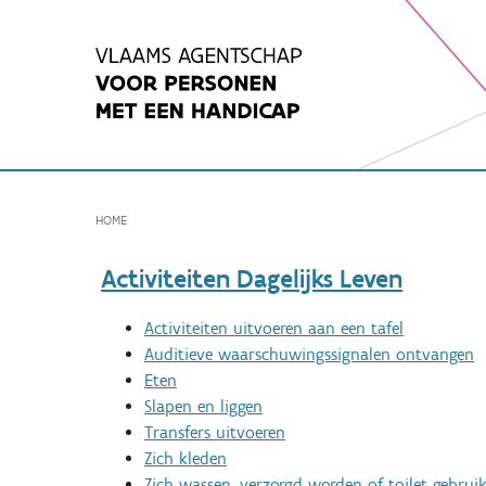
Spring
naar
inhoud
HOME
Activiteiten Dagelijks Leven
Activiteiten uitvoeren aan een tafel
Auditieve waarschuwingssignalen ontvangen
Eten
Slapen en liggen
Transfers uitvoeren
Zich kleden
Zich wassen, verzorgd worden of toilet gebrui