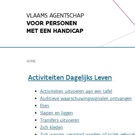
Spring
naar
inhoud
HOME
Activiteiten Dagelijks Leven
Activiteiten uitvoeren aan een tafel
Auditieve waarschuwingssignalen ontvangen
Eten
Slapen en liggen
Transfers uitvoeren
Zich kleden
Zich wassen, verzorgd worden of toilet gebrui